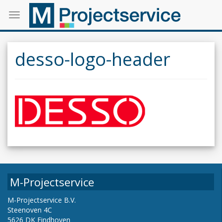
Toggle
navigation
desso-logo-header
M-Projectservice
M-Projectservice B.V.
Steenoven 4C
5626 DK Eindhoven